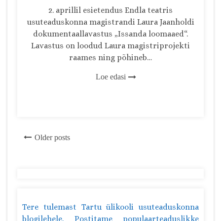
2. aprillil esietendus Endla teatris
usuteaduskonna magistrandi Laura Jaanholdi
dokumentaallavastus „Issanda loomaaed“.
Lavastus on loodud Laura magistriprojekti
raames ning põhineb…
Loe edasi
Posts
Older posts
navigation
Tere tulemast Tartu ülikooli usuteaduskonna
blogilehele. Postitame populaarteaduslikke