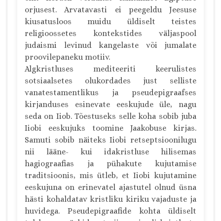
orjusest. Arvatavasti ei peegeldu Jeesuse
kiusatusloos muidu üldiselt teistes
religioossetes kontekstides väljaspool
judaismi levinud kangelaste või jumalate
proovilepaneku motiiv.
Algkristluses mediteeriti keerulistes
sotsiaalsetes olukordades just selliste
vanatestamentlikus ja pseudepigraafses
kirjanduses esinevate eeskujude üle, nagu
seda on Iiob. Tõestuseks selle koha sobib juba
Iiobi eeskujuks toomine Jaakobuse kirjas.
Samuti sobib näiteks Iiobi retseptsioonilugu
nii lääne- kui idakristluse hilisemas
hagiograafias ja pühakute kujutamise
traditsioonis, mis ütleb, et Iiobi kujutamine
eeskujuna on erinevatel ajastutel olnud üsna
hästi kohaldatav kristliku kiriku vajaduste ja
huvidega. Pseudepigraafide kohta üldiselt