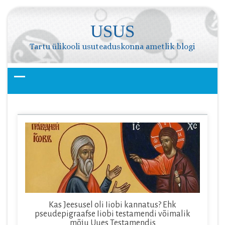
Skip
to
USUS
content
Tartu ülikooli usuteaduskonna ametlik blogi
Kas Jeesusel oli Iiobi kannatus? Ehk
pseudepigraafse Iiobi testamendi võimalik
mõju Uues Testamendis