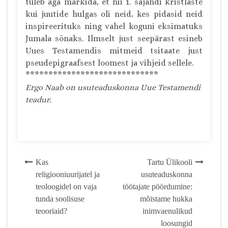
tuleb aga märkida, et nii 1. sajandi kristlaste
kui juutide hulgas oli neid, kes pidasid neid
inspireerituks ning vahel koguni eksimatuks
Jumala sõnaks. Ilmselt just seepärast esineb
Uues Testamendis mitmeid tsitaate just
pseudepigraafsest loomest ja vihjeid sellele.
*****************************
Ergo Naab on usuteaduskonna Uue Testamendi
teadur.
Post
Kas
Tartu Ülikooli
religiooniuurijatel ja
usuteaduskonna
navigation
teoloogidel on vaja
töötajate pöördumine:
tunda soolisuse
mõistame hukka
teooriaid?
inimvaenulikud
loosungid