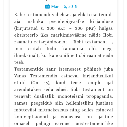
March 6, 2019
Kahe testamendi vahelise aja ehk teise templi
aja mahuka pseudepigraafse kirjanduse
(kirjutatud u 300 eKr – 300 pKr) hulgas
eksisteerib üks märkimisväärne näide Iiobi
raamatu retseptsioonist – Iiobi testament –,
mis esitab Iiobi kannatusi ehk isegi
ilmekamalt, kui kanooniline Iiobi raamat seda
teeb.
Testamentide žanr iseenesest põhineb juba
Vanas Testamendis esineval kirjanduslikul
stiilil (Gn 49), kuid teise templi ajal
arendatakse seda edasi. Iiobi testament on
teravalt dualistlik monoteismi propaganda,
samas peegeldub siin hellenistliku juutluse
mõtteviisi mitmekesisus ning selles esineval
kontseptsioonil ja sõnavaral on ajastule
omaselt paljugi sarnast uustestamentlike