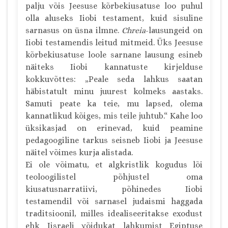
palju võis Jeesuse kõrbekiusatuse loo puhul
olla aluseks Iiobi testament, kuid sisuline
sarnasus on üsna ilmne.
Chreia
-lausungeid on
Iiobi testamendis leitud mitmeid. Üks Jeesuse
kõrbekiusatuse loole sarnane lausung esineb
näiteks Iiobi kannatuste kirjelduse
kokkuvõttes: „Peale seda lahkus saatan
häbistatult minu juurest kolmeks aastaks.
Samuti peate ka teie, mu lapsed, olema
kannatlikud kõiges, mis teile juhtub.“ Kahe loo
üksikasjad on erinevad, kuid peamine
pedagoogiline tarkus seisneb Iiobi ja Jeesuse
näitel võimes kurja alistada.
Ei ole võimatu, et algkristlik kogudus lõi
teoloogilistel põhjustel oma
kiusatusnarratiivi, põhinedes Iiobi
testamendil või sarnasel judaismi haggada
traditsioonil, milles idealiseeritakse exodust
ehk Iisraeli võidukat lahkumist Egiptuse