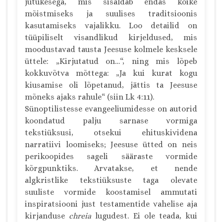
jutukesega, mis sisaldab endas kõike
mõistmiseks ja suulises traditsioonis
kasutamiseks vajalikku. Loo detailid on
tüüpiliselt visandlikud kirjeldused, mis
moodustavad tausta Jeesuse kolmele kesksele
üttele: „Kirjutatud on…“, ning mis lõpeb
kokkuvõtva mõttega: „Ja kui kurat kogu
kiusamise oli lõpetanud, jättis ta Jeesuse
mõneks ajaks rahule“ (siin Lk 4:11).
Sünoptilistesse evangeeliumidesse on autorid
koondatud palju sarnase vormiga
tekstiüksusi, otsekui ehituskividena
narratiivi loomiseks; Jeesuse ütted on neis
perikoopides sageli sääraste vormide
kõrgpunktiks. Arvatakse, et nende
algkristlike tekstiüksuste taga olevate
suuliste vormide koostamisel ammutati
inspiratsiooni just testamentide vahelise aja
kirjanduse
chreia
lugudest. Ei ole teada, kui