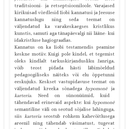
traditsiooni- ja retseptsiooniloole. Varajased
kirikuisad võrdlesid Iiobi kannatusi ja Jeesuse
kannatuslugu ning seda teemat on
väljendatud ka varakeskaegses kristlikus
kunstis, samuti aga tänapäevalgi nii lääne- kui
idakristluse hagiograafias.
Kannatus on ka Iiobi testamendis peamine
keskne motiiv. Kuigi pole kindel, et tegemist
oleks kindlalt tarkuskirjandusliku žanriga,
võib teost pidada hästi läbimõeldud
pedagoogiliseks näiteks või elu õppetunni
eeskujuks. Keskset vastupidavuse teemat on
väljendatud kreeka sõnadega
hypomonē
ja
karteria
. Need on sünonüümid, kuid
tähendavad erinevaid aspekte: kui
hypomonē
semantiline väli on seotud sõjalise lahinguga,
siis
karteria
seostub rohkem kahevõitlusega
areenil ning tähendab väsimatust, tugevat