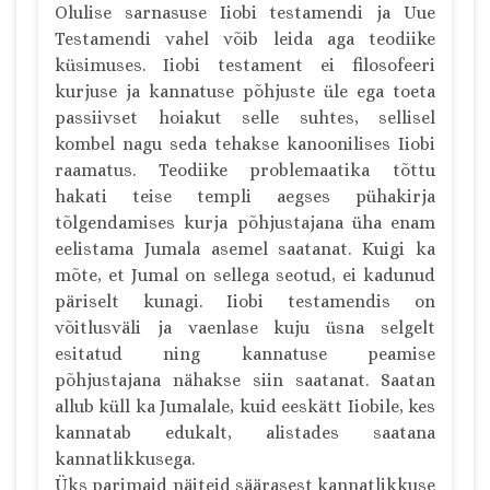
Olulise sarnasuse Iiobi testamendi ja Uue
Testamendi vahel võib leida aga teodiike
küsimuses. Iiobi testament ei filosofeeri
kurjuse ja kannatuse põhjuste üle ega toeta
passiivset hoiakut selle suhtes, sellisel
kombel nagu seda tehakse kanoonilises Iiobi
raamatus. Teodiike problemaatika tõttu
hakati teise templi aegses pühakirja
tõlgendamises kurja põhjustajana üha enam
eelistama Jumala asemel saatanat. Kuigi ka
mõte, et Jumal on sellega seotud, ei kadunud
päriselt kunagi. Iiobi testamendis on
võitlusväli ja vaenlase kuju üsna selgelt
esitatud ning kannatuse peamise
põhjustajana nähakse siin saatanat. Saatan
allub küll ka Jumalale, kuid eeskätt Iiobile, kes
kannatab edukalt, alistades saatana
kannatlikkusega.
Üks parimaid näiteid säärasest kannatlikkuse