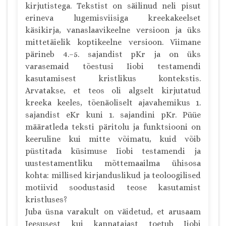
kirjutistega. Tekstist on säilinud neli pisut
erineva lugemisviisiga kreekakeelset
käsikirja, vanaslaavikeelne versioon ja üks
mittetäielik koptikeelne versioon. Viimane
pärineb 4.–5. sajandist pKr ja on üks
varasemaid tõestusi Iiobi testamendi
kasutamisest kristlikus kontekstis.
Arvatakse, et teos oli algselt kirjutatud
kreeka keeles, tõenäoliselt ajavahemikus 1.
sajandist eKr kuni 1. sajandini pKr. Püüe
määratleda teksti päritolu ja funktsiooni on
keeruline kui mitte võimatu, kuid võib
püstitada küsimuse Iiobi testamendi ja
uustestamentliku mõttemaailma ühisosa
kohta: millised kirjanduslikud ja teoloogilised
motiivid soodustasid teose kasutamist
kristluses?
Juba üsna varakult on väidetud, et arusaam
Jeesusest kui kannatajast toetub Iiobi