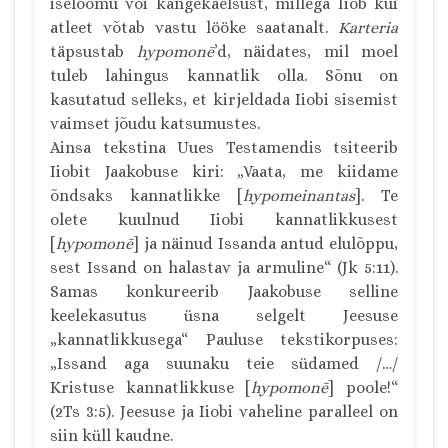
iseloomu või kangekaelsust, millega Iiob kui
atleet võtab vastu lööke saatanalt.
Karteria
täpsustab
hypomonē
’d, näidates, mil moel
tuleb lahingus kannatlik olla. Sõnu on
kasutatud selleks, et kirjeldada Iiobi sisemist
vaimset jõudu katsumustes.
Ainsa tekstina Uues Testamendis tsiteerib
Iiobit Jaakobuse kiri: „Vaata, me kiidame
õndsaks kannatlikke [
hypomeinantas
]. Te
olete kuulnud Iiobi kannatlikkusest
[
hypomonē
] ja näinud Issanda antud elulõppu,
sest Issand on halastav ja armuline“ (Jk 5:11).
Samas konkureerib Jaakobuse selline
keelekasutus üsna selgelt Jeesuse
„kannatlikkusega“ Pauluse tekstikorpuses:
„Issand aga suunaku teie südamed /…/
Kristuse kannatlikkuse [
hypomonē
] poole!“
(2Ts 3:5). Jeesuse ja Iiobi vaheline paralleel on
siin küll kaudne.