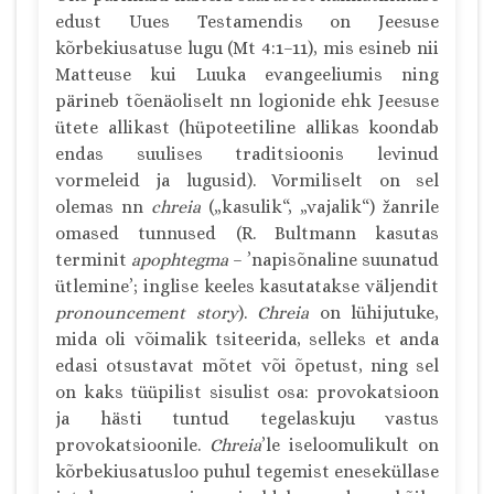
edust Uues Testamendis on Jeesuse
kõrbekiusatuse lugu (Mt 4:1–11), mis esineb nii
Matteuse kui Luuka evangeeliumis ning
pärineb tõenäoliselt nn logionide ehk Jeesuse
ütete allikast (hüpoteetiline allikas koondab
endas suulises traditsioonis levinud
vormeleid ja lugusid). Vormiliselt on sel
olemas nn
chreia
(„kasulik“, „vajalik“) žanrile
omased tunnused (R. Bultmann kasutas
terminit
apophtegma
– ’napisõnaline suunatud
ütlemine’; inglise keeles kasutatakse väljendit
pronouncement story
).
Chreia
on lühijutuke,
mida oli võimalik tsiteerida, selleks et anda
edasi otsustavat mõtet või õpetust, ning sel
on kaks tüüpilist sisulist osa: provokatsioon
ja hästi tuntud tegelaskuju vastus
provokatsioonile.
Chreia
’le
iseloomulikult on
kõrbekiusatusloo puhul tegemist eneseküllase