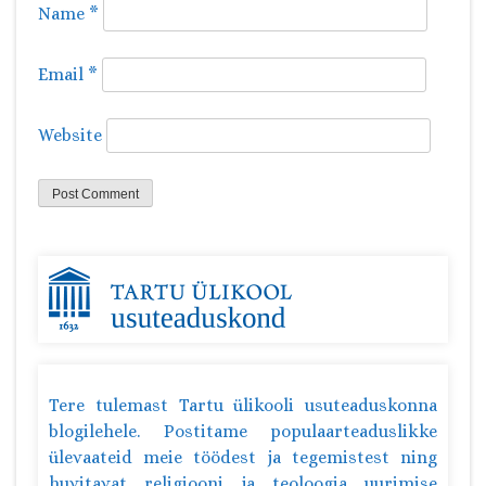
Name
*
Email
*
Website
Tere tulemast Tartu ülikooli usuteaduskonna
blogilehele. Postitame populaarteaduslikke
ülevaateid meie töödest ja tegemistest ning
huvitavat religiooni ja teoloogia uurimise