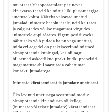
muistsest Mesopotaamiast pärinevas
kirjavaras teateid ka mitut liiki plussmärgiga
unetuse kohta. Näiteks valvavad unetud
jumalad inimeste heaolu järele, neid kaitstes
ja valgustades või ise magamast virgudes
inimestele appi tõtates. Pigem positiivseks
nähtuseks võib pidada ka nn vaga unetust,
mida eri aegadel on praktiseerinud mitmed
Mesopotaamia kuningad, kes nii nagu
hilisemad askeetlikud praktikudki proovisid
magamatuse abil saavutada vahetumat
kontakti jumalatega.
Inimeste käratsemisest ja jumalate unetusest
Üks levinud unetusega seostunud motiiv
Mesopotaamia kirjanduses oli kellegi
(inimeste või teiste jumalate) käratsemisest