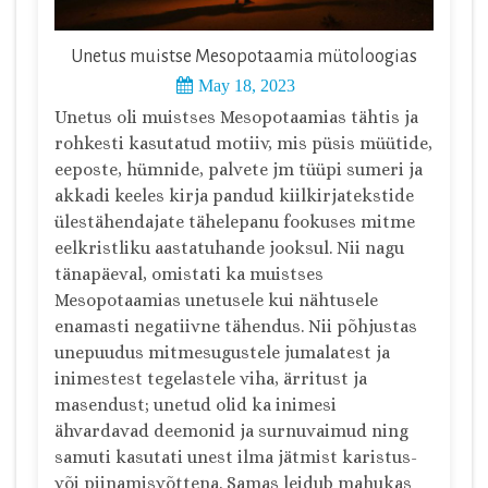
Unetus muistse Mesopotaamia mütoloogias
May 18, 2023
Unetus oli muistses Mesopotaamias tähtis ja
rohkesti kasutatud motiiv, mis püsis müütide,
eeposte, hümnide, palvete jm tüüpi sumeri ja
akkadi keeles kirja pandud kiilkirjatekstide
ülestähendajate tähelepanu fookuses mitme
eelkristliku aastatuhande jooksul. Nii nagu
tänapäeval, omistati ka muistses
Mesopotaamias unetusele kui nähtusele
enamasti negatiivne tähendus. Nii põhjustas
unepuudus mitmesugustele jumalatest ja
inimestest tegelastele viha, ärritust ja
masendust; unetud olid ka inimesi
ähvardavad deemonid ja surnuvaimud ning
samuti kasutati unest ilma jätmist karistus-
või piinamisvõttena. Samas leidub mahukas