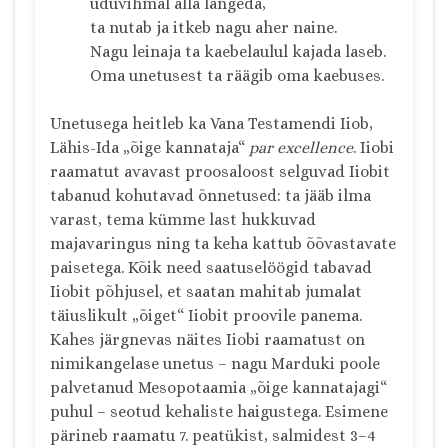
uduvihmal alla langeda,
ta nutab ja itkeb nagu aher naine.
Nagu leinaja ta kaebelaulul kajada laseb.
Oma unetusest ta räägib oma kaebuses.
Unetusega heitleb ka Vana Testamendi Iiob,
Lähis-Ida „õige kannataja“
par
excellence
. Iiobi
raamatut avavast proosaloost selguvad Iiobit
tabanud kohutavad õnnetused: ta jääb ilma
varast, tema kümme last hukkuvad
majavaringus ning ta keha kattub õõvastavate
paisetega. Kõik need saatuselöögid tabavad
Iiobit põhjusel, et saatan mahitab jumalat
täiuslikult „õiget“ Iiobit proovile panema.
Kahes järgnevas näites Iiobi raamatust on
nimikangelase unetus – nagu Marduki poole
palvetanud Mesopotaamia „õige kannatajagi“
puhul – seotud kehaliste haigustega. Esimene
pärineb raamatu 7. peatükist, salmidest 3–4