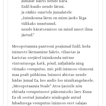
jumalat häiris nende kära.
Enlil kuulis nende lärmi,
ja rääkis suurtele jumalatele:
„Inimkonna lärm on minu jaoks liiga
tülikaks muutunud,
nende käratsemises on mind unest ilma
jäetud.“
Mesopotaamia panteoni peajumal Enlil, keda
inimeste lärmamine häiris, vihastas ja
karistas seejärel inimkonda mitme
vintsutusega: katk, põud, näljahäda ning
viimaks veeuputus, mis pidi inimsoo viimseni
maa pealt pühkima. Inimesi abistas nende
hädas jumal Ea, kes andis loo nimikangelasele,
„Mesopotaamia Noale“ Atra-ḫasīsile nõu
ehitada veeuputusest pääsemiseks laev. Kuna
Ea oli seotud jumalate nõukogule antud
lubadusega veeuputus inimsoo eest salajas