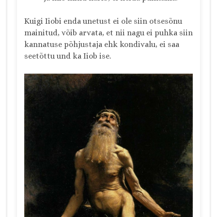
Kuigi Iiobi enda unetust ei ole siin otsesõnu
mainitud, võib arvata, et nii nagu ei puhka siin
kannatuse põhjustaja ehk kondivalu, ei saa
seetõttu und ka Iiob ise.