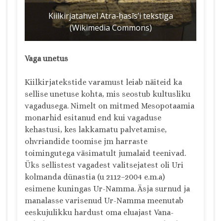
Kiilkirjatahvel Atra-ḫasīs’i tekstiga
(Wikimedia Commons)
Vaga unetus
Kiilkirjatekstide varamust leiab näiteid ka
sellise unetuse kohta, mis seostub kultusliku
vagadusega. Nimelt on mitmed Mesopotaamia
monarhid esitanud end kui vagaduse
kehastusi, kes lakkamatu palvetamise,
ohvriandide toomise jm harraste
toimingutega väsimatult jumalaid teenivad.
Üks sellistest vagadest valitsejatest oli Uri
kolmanda dünastia (u 2112–2004 e.m.a)
esimene kuningas Ur-Namma. Äsja surnud ja
manalasse varisenud Ur-Namma meenutab
eeskujulikku hardust oma eluajast Vana-