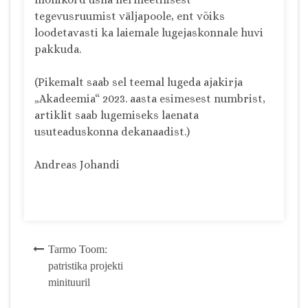
tegevusruumist väljapoole, ent võiks
loodetavasti ka laiemale lugejaskonnale huvi
pakkuda.
(Pikemalt saab sel teemal lugeda ajakirja
„Akadeemia“ 2023. aasta esimesest numbrist,
artiklit saab lugemiseks laenata
usuteaduskonna dekanaadist.)
Andreas Johandi
Post
Tarmo Toom:
patristika projekti
navigation
minituuril