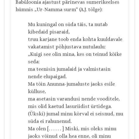
Babüloonia ajastust pärinevas sumerikeelses
hümnis „Ur-Namma surm“ (A.J. tõlge):
Mu kuningal on süda täis, ta nutab
kibedaid pisaraid,
truu karjane toob enda kohta kuuldavale
vakatamist põhjustava nutulaulu:
„Kuigi see olin mina, kes on teinud kõike
seda:
ma teenisin jumalaid ja valmistasin
nende elupaigad.
Ma tõin Anunna-jumaluste jaoks esile
külluse,
ma asetasin varandusi nende vooditele,
mis olid kaetud lasuriidist ürtidega.
(Ükski) jumal minu kõrval ei seisnud, mu
süda ei rahunenud.
Ma olen [. . . . . . ] Miski, mis oleks minu
jaoks võinud olla hea enne, oli minu