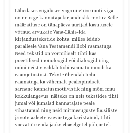
Lähedases suguluses vaga unetuse motiiviga
on nn õige kannataja kirjanduslik motiiv. Selle
määratluse on tänapäeva uurijad kasutusele
võtnud arvukate Vana-Lähis-Ida
kirjandustekstide kohta, milles leidub
paralleele Vana Testamendi Iiobi raamatuga.
Need tekstid on vormiliselt tihti kas
poeetilised monoloogid või dialoogid ning
mõni neist sisaldab Iiobi raamatu moodi ka
raamjutustust. Tekste ühendab Iiobi
raamatuga ka vähemalt pealispindselt
sarnane kannatusmotiivistik ning mõni muu
kokkulangevus: näiteks on neis tekstides tihti
jumal või jumalad kannatajate peale
vihastanud ning neid mitmesuguste füüsiliste
ja sotsiaalsete vaevustega karistanud, tihti
vaevatute enda jaoks ebaselgetel põhjustel.