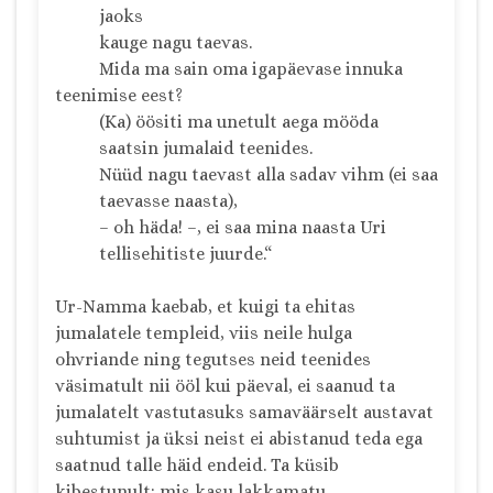
jaoks
kauge nagu taevas.
Mida ma sain oma igapäevase innuka
teenimise eest?
(Ka) öösiti ma unetult aega mööda
saatsin jumalaid teenides.
Nüüd nagu taevast alla sadav vihm (ei saa
taevasse naasta),
– oh häda! –, ei saa mina naasta Uri
tellisehitiste juurde.“
Ur-Namma kaebab, et kuigi ta ehitas
jumalatele templeid, viis neile hulga
ohvriande ning tegutses neid teenides
väsimatult nii ööl kui päeval, ei saanud ta
jumalatelt vastutasuks samaväärselt austavat
suhtumist ja üksi neist ei abistanud teda ega
saatnud talle häid endeid. Ta küsib
kibestunult: mis kasu lakkamatu