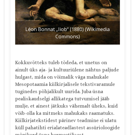
Léon Bonnat „Iiob“ (1880) (Wikimedia
Commons)
Kokkuvõtteks tuleb tõdeda, et unetus on
ainult üks aja- ja kultuuriülene nähtus paljude
hulgast, mida on võimalik väga mahukale
Mesopotaamia kiilkirjalisele tekstivaramule
tuginedes põhjalikult uurida. Juba üsna
pealiskaudselgi allikatega tutvumisel jääb
mulje, et ainest jätkuks vähemalt üheks, kuid
võib-olla ka mitmeks mahukaks raamatuks.
Kiilkirjatekstidest pärinev teadmine ei ulatu
küll pahatihti erialateadlastest assürioloogide
mõnikord üsna hermeetilisest