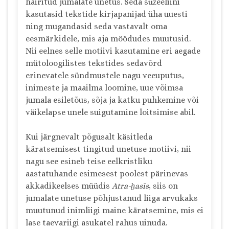
häiritud jumalate unetus. Seda süžeeliini
kasutasid tekstide kirjapanijad üha uuesti
ning mugandasid seda vastavalt oma
eesmärkidele, mis aja möödudes muutusid.
Nii eelnes selle motiivi kasutamine eri aegade
mütoloogilistes tekstides sedavõrd
erinevatele sündmustele nagu veeuputus,
inimeste ja maailma loomine, uue võimsa
jumala esiletõus, sõja ja katku puhkemine või
väikelapse unele suigutamine loitsimise abil.
Kui järgnevalt põgusalt käsitleda
käratsemisest tingitud unetuse motiivi, nii
nagu see esineb teise eelkristliku
aastatuhande esimesest poolest pärinevas
akkadikeelses müüdis
Atra-ḫasīs
, siis on
jumalate unetuse põhjustanud liiga arvukaks
muutunud inimliigi maine käratsemine, mis ei
lase taevariigi asukatel rahus uinuda.