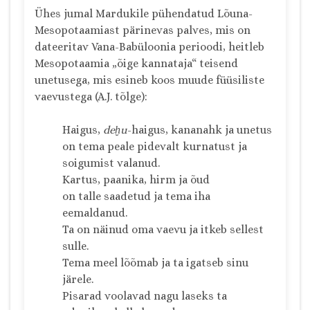
Ühes jumal Mardukile pühendatud Lõuna-
Mesopotaamiast pärinevas palves, mis on
dateeritav Vana-Babüloonia perioodi, heitleb
Mesopotaamia „õige kannataja“ teisend
unetusega, mis esineb koos muude füüsiliste
vaevustega (A.J. tõlge):
Haigus,
deḫu
-haigus, kananahk ja unetus
on tema peale pidevalt kurnatust ja
soigumist valanud.
Kartus, paanika, hirm ja õud
on talle saadetud ja tema iha
eemaldanud.
Ta on näinud oma vaevu ja itkeb sellest
sulle.
Tema meel lõõmab ja ta igatseb sinu
järele.
Pisarad voolavad nagu laseks ta