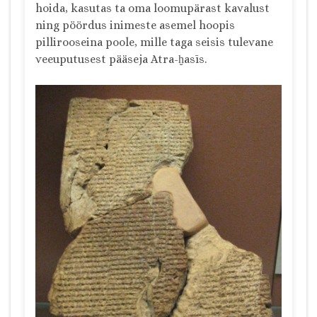
hoida, kasutas ta oma loomupärast kavalust
ning pöördus inimeste asemel hoopis
pillirooseina poole, mille taga seisis tulevane
veeuputusest pääseja Atra-ḫasīs.