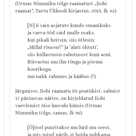
(Urmas Nõmmiku tõlge raamatust „Iiobi
raamat“, Tartu Ülikooli kirjastus, 2013, lk 45):
[N] ii sain asjatute kuude omanikuks
ja vaeva ööd said mulle osaks.
Kui pikali heitsin, siis ütlesin:
„Millal tõusen?“ Ja ‘alati õhtuti’,
siis küllastusin rahutusest kuni aoni.
Rõivastus mu ihu tõugu ja põrmu
koorikuga,
mu nahk rahunes ja hääbus (?).
Järgmises, Iiobi raamatu 30. peatükist, salmist
17 pärinevas näites, on kirjeldatud Iiobi
vaevlemist öise luuvalu küüsis (Urmas
Nõmmiku tõlge, samas, lk 96):
[Ö]ösel puuritakse mu luid mu seest,
ja mis mind närib, ei heida puhkama.