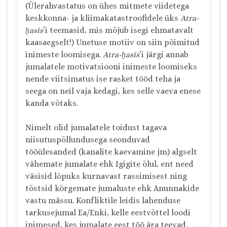
(Ülerahvastatus on ühes mitmete viidetega
keskkonna- ja kliimakatastroofidele üks
Atra-
ḫasīs
’i teemasid, mis mõjub isegi ehmatavalt
kaasaegselt!) Unetuse motiiv on siin põimitud
inimeste loomisega.
Atra-ḫasīs
’i järgi annab
jumalatele motivatsiooni inimeste loomiseks
nende viitsimatus ise rasket tööd teha ja
seega on neil vaja kedagi, kes selle vaeva enese
kanda võtaks.
Nimelt olid jumalatele toidust tagava
niisutuspõllundusega seonduvad
tööülesanded (kanalite kaevamine jm) algselt
vähemate jumalate ehk Igigite õlul, ent need
väsisid lõpuks kurnavast rassimisest ning
tõstsid kõrgemate jumaluste ehk Anunnakide
vastu mässu. Konfliktile leidis lahenduse
tarkusejumal Ea/Enki, kelle eestvõttel loodi
inimesed, kes jumalate eest töö ära teevad.