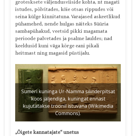
grotesksete väljendusviiside kohta, nt magati
istudes, põlvitades, köie otsas rippudes või
seina külge kinnitatuna. Varajased askeetlikud
pühamehed, nende hulgas näiteks Süüria
sambapühakud, veetsid pikki magamata
perioode palvetades ja psalme lauldes; nad
keeldusid kuni väga kõrge eani pikali
heitmast ning magasid püstijalu.
Sumeri kuninga Ur-Namma silinderpitsat
koos jäljendiga, kuningat ennast
kujutatakse troonil istuvana (Wikimedia
Commons).
„Õigete kannatajate“ unetus