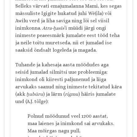
Selleks värvati emajumalanna Mami, kes segas
mässuliste Igigite hukatud juhi Wē(ila) või
Awilu verd ja liha saviga ning lõi sel viisil
inimkonna.
Atra-ḫasīs
’i müüdi järgi ongi
inimeste peaeesmärk jumalate eest tööd teha
ja neile toitu muretseda, nii et jumalad ise
saaksid õndsalt logeleda ja magada.
Tuhande ja kahesaja aasta möödudes aga
seisid jumalad silmitsi uue probleemiga:
inimkond oli kiiresti paljunenud ja liiga
arvukaks saanud ning inimeste tekitatud kära
(akk
ḫubūru
) ja lärm (
rigmu
) häiris jumalate
und (A.J. tõlge):
Polnud möödunud veel 1200 aastat,
maa laienes ja inimkond sai arvukaks.
Maa möirgas nagu pull,